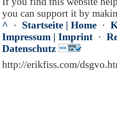
If you find this website hel
you can support it by maki
^
·
Startseite | Home
·
K
Impressum | Imprint
·
Re
Datenschutz
http://erikfiss.com/dsgvo.h