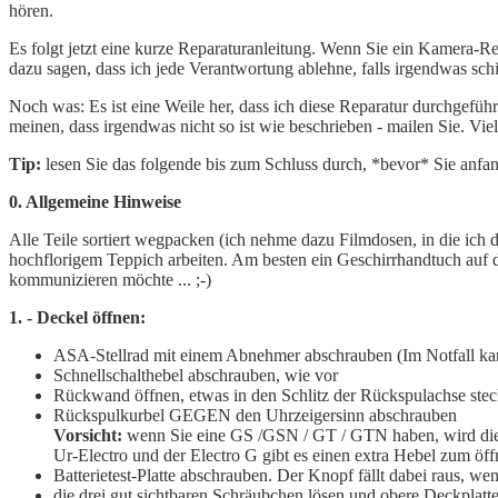
hören.
Es folgt jetzt eine kurze Reparaturanleitung. Wenn Sie ein Kamera-Rep
dazu sagen, dass ich jede Verantwortung ablehne, falls irgendwas sch
Noch was: Es ist eine Weile her, dass ich diese Reparatur durchgefüh
meinen, dass irgendwas nicht so ist wie beschrieben - mailen Sie. Viel
Tip:
lesen Sie das folgende bis zum Schluss durch, *bevor* Sie anfa
0. Allgemeine Hinweise
Alle Teile sortiert wegpacken (ich nehme dazu Filmdosen, in die ich 
hochflorigem Teppich arbeiten. Am besten ein Geschirrhandtuch auf 
kommunizieren möchte ... ;-)
1. - Deckel öffnen:
ASA-Stellrad mit einem Abnehmer abschrauben (Im Notfall kann
Schnellschalthebel abschrauben, wie vor
Rückwand öffnen, etwas in den Schlitz der Rückspulachse ste
Rückspulkurbel GEGEN den Uhrzeigersinn abschrauben
Vorsicht:
wenn Sie eine GS /GSN / GT / GTN haben, wird die R
Ur-Electro und der Electro G gibt es einen extra Hebel zum öff
Batterietest-Platte abschrauben. Der Knopf fällt dabei raus, wenn
die drei gut sichtbaren Schräubchen lösen und obere Deckplatt