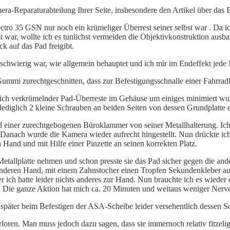
mera-Reparaturabteilung Ihrer Seite, insbesondere den Artikel über das 
ectro 35 GSN nur noch ein krümeliger Überrest seiner selbst war . Da 
st war, wollte ich es tunlichst vermeiden die Objektivkonstruktion ausb
k auf das Pad freigibt.
 schwierig war, wie allgemein behauptet und ich mir im Endeffekt jede
Gummi zurechtgeschnitten, dass zur Befestigungsschnalle einer Fahrrad
sich verkrümelnder Pad-Überreste im Gehäuse um einiges minimiert wur
lediglich 2 kleine Schrauben an beiden Seiten von dessen Grundplatte e
nd einer zurechtgebogenen Büroklammer von seiner Metallhalterung. Ich
n. Danach wurde die Kamera wieder aufrecht hingestellt. Nun drückte ic
n Hand und mit Hilfe einer Pinzette an seinen korrekten Platz.
etallplatte nehmen und schon presste sie das Pad sicher gegen die ande
r anderen Hand, mit einem Zahnstocher einen Tropfen Sekundenkleber auf
 ich hatte leider nichts anderes zur Hand. Nun brauchte ich es wieder e
. Die ganze Aktion hat mich ca. 20 Minuten und weitaus weniger Nerven
, später beim Befestigen der ASA-Scheibe leider versehentlich dessen S
rloren. Man muss jedoch dazu sagen, dass sie immernoch relativ fitzel