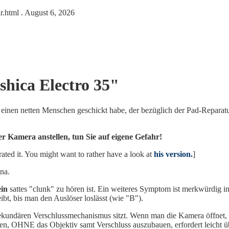
ir.html
. August 6, 2026
hica Electro 35"
an einen netten Menschen geschickt habe, der bezüglich der Pad-Reparatu
r Kamera anstellen, tun Sie auf eigene Gefahr!
rated it. You might want to rather have a look at
his version.
]
na.
ein
sattes "clunk" zu hören ist. Ein weiteres Symptom ist merkwürdig in
ibt, bis man den Auslöser loslässt (wie "B").
kundären Verschlussmechanismus sitzt. Wenn man die Kamera öffnet, 
en, OHNE das Objektiv samt Verschluss auszubauen, erfordert leicht ü