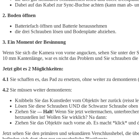
Dabei auf das Kabel zur Sync-Buchse achten (kann man ab- und n
2. Boden öffnen
Batteriefach öffnen und Batterie herausnehmen
die drei Schrauben lösen und Bodenplatte abziehen.
3. Ein Moment der Besinnung
Wenn Sie sich die Kamera von vorne angucken, sehen Sie unter der S
10 mm Kantenlänge, war es nicht das Problem und Sie schrauben die K
Jetzt gibt es 2 Möglichkeiten:
4.1
Sie schaffen es, das Pad zu ersetzen, ohne weiter zu demontieren (
4.2
Sie müssen weiter demontieren:
Knibbeln Sie das Kunstleder vom Objektiv her zurück (reisst leic
Lösen Sie diese Schrauben UND die Schwarze Schraube oben au
Ziehen Sie ---
Halt
! Wenn Sie jetzt weitermachen, unterbreche
herzustellen ist! Wollen Sie wirklich? Na dann:
Ziehen Sie das Objektiv nach vorne ab. Es macht *klick* und 
Jetzt sehen Sie den primären und sekundären Verschlusshebel, die übe
befinden sich dort aber nur unansehnliche Plastikreste.