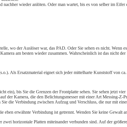
achher wieder anlöten. Oder man wartet, bis es von selber im Eifer de
telle, wo der Auslöser war, das PAD. Oder Sie sehen es nicht. Wenn e
amera am besten wieder zusammen. Wahrscheinlich ist das nicht der Fal
s.o.). Als Ersatzmaterial eignet sich jeder mittelharte Kunststoff von c
ht ein), bis Sie die Grenzen der Frontplatte sehen. Sie sehen jetzt vie
f der Kamera, die den Belichtungsmesser mit einer Art Messing-Z-Pr
n Sie die Verbindung zwischen Aufzug und Verschluss, die nur mit ei
die eben erwähnte Verbindung ist getrennt. Wenden Sie keine Gewalt an
r zwei horizontale Platten miteinander verbunden sind. Auf der größere