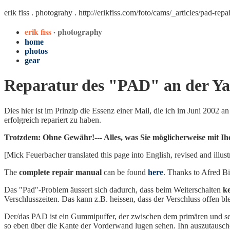
erik fiss . photograhy .
http://erikfiss.com/foto/cams/_articles/pad-repa
erik fiss
· photography
home
photos
gear
Reparatur des "PAD" an der Yas
Dies hier ist im Prinzip die Essenz einer Mail, die ich im Juni 2002 
erfolgreich repariert zu haben.
Trotzdem: Ohne Gewähr!--- Alles, was Sie möglicherweise mit Ihe
[Mick Feuerbacher translated this page into English, revised and illust
The
complete repair manual
can be found
here
. Thanks to Afred Bi
Das "Pad"-Problem äussert sich dadurch, dass beim Weiterschalten
k
Verschlusszeiten. Das kann z.B. heissen, dass der Verschluss offen ble
Der/das PAD ist ein Gummipuffer, der zwischen dem primären und se
so eben über die Kante der Vorderwand lugen sehen. Ihn auszutausch