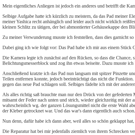
Mein eigentliches Anliegen ist jedoch ein anderes und betrifft die Ka
Selbige Aufgabe hatte ich kürzlich zu meistern, da das Pad meiner El
meiner Yashica recht anhänglich und leider auch nicht wirklich reißfe
kleinen Schlitz zu tätigen, der bei abmontierter Gehäusekappe den Blic
Zu meiner Verwunderung musste ich feststellen, dass dies garnicht so
Dabei ging ich wie folgt vor: Das Pad habe ich mir aus einem Stück 
Die Kamera legte ich zunächst auf den Rücken, so dass die Chance, 
Belichtungsmesserblock und zog ihn etwas beiseite. Dazu musste ich 
Anschließend kratzte ich das Pad nun langsam mit spitzer Pinzette u
Teilen entfernen konnte, jedoch beeinträchtigt das nicht die Funktio
gegen das neue Pad schlagen soll. Selbiges fädelte ich mit der andere
Als alles richtig saß brauchte man nur den Drück von der gefederten M
mitsamt der Feder nach unten und strich, wieder gleichzeitig mit de
wahrscheinlich wg. der ganzen Lösungsmittel nicht die erste Wahl aber
der Kleber getrocknet war. Und das war's dann eigentlich auch schon
Nun denn, dafür habe ich dann aber, weil alles so schön geklappt hat
Die Reparatur hat bei mir jedenfalls ziemlich von ihrem Schrecken ve