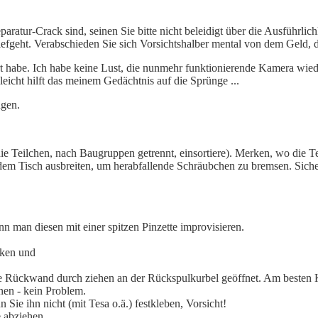
aratur-Crack sind, seinen Sie bitte nicht beleidigt über die Ausführli
iefgeht. Verabschieden Sie sich Vorsichtshalber mental von dem Geld, 
rt habe. Ich habe keine Lust, die nunmehr funktionierende Kamera wied
leicht hilft das meinem Gedächtnis auf die Sprünge ...
ngen.
die Teilchen, nach Baugruppen getrennt, einsortiere). Merken, wo die 
dem Tisch ausbreiten, um herabfallende Schräubchen zu bremsen. Sicher
 man diesen mit einer spitzen Pinzette improvisieren.
cken und
ückwand durch ziehen an der Rückspulkurbel geöffnet. Am besten Kleb
nen - kein Problem.
 Sie ihn nicht (mit Tesa o.ä.) festkleben, Vorsicht!
e abziehen.