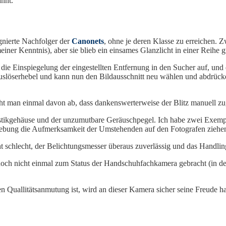
annt.
gnierte Nachfolger der
Canonets
, ohne je deren Klasse zu erreichen.
iner Kenntnis), aber sie blieb ein einsames Glanzlicht in einer Reihe
 Einspiegelung der eingestellten Entfernung in den Sucher auf, und e
tauslöserhebel und kann nun den Bildausschnitt neu wählen und abdrück
ht man einmal davon ab, dass dankenswerterweise der Blitz manuell zu
lastikgehäuse und der unzumutbare Geräuschpegel. Ich habe zwei Exempl
ebung die Aufmerksamkeit der Umstehenden auf den Fotografen ziehen, so
icht schlecht, der Belichtungsmesser überaus zuverlässig und das Handl
ch nicht einmal zum Status der Handschuhfachkamera gebracht (in der 
en Quallitätsanmutung ist, wird an dieser Kamera sicher seine Freude 