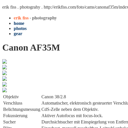
erik fiss . photograhy .
http://erikfiss.com/foto/cams/canonaf35m/inde
erik fiss
· photography
home
photos
gear
Canon AF35M
Objektiv
Canon 38/2.8
Verschluss
Automatischer, elektronisch gesteuerter Verschl
Belichtungs­messung
CdS-Zelle neben dem Objektiv.
Fokussierung
Aktiver Autofocus mit focus-lock.
Sucher
Durchsichtsucher mit Einspiegelung von Entf