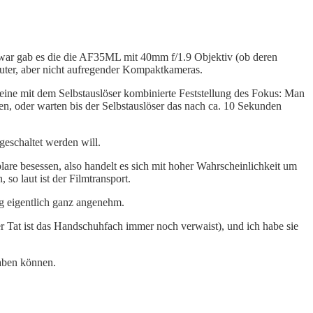
 Zwar gab es die die AF35ML mit 40mm f/1.9 Objektiv (ob deren
 guter, aber nicht aufregender Kompaktkameras.
ine mit dem Selbstauslöser kombinierte Feststellung des Fokus: Man
en, oder warten bis der Selbstauslöser das nach ca. 10 Sekunden
geschaltet werden will.
are besessen, also handelt es sich mit hoher Wahrscheinlichkeit um
 laut ist der Film­transport.
ing eigentlich ganz angenehm.
Tat ist das Handschuhfach immer noch verwaist), und ich habe sie
haben können.