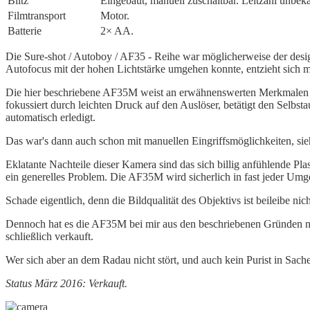
Blitz
Eingebaut, manuell zuschaltbar. Leitzahl unbek
Film­transport
Motor.
Batterie
2× AA.
Die Sure-shot / Autoboy / AF35 - Reihe war möglicherweise der desi
Autofocus mit der hohen Lichtstärke umgehen konnte, entzieht sich me
Die hier beschriebene AF35M weist an erwähnenswerten Merkmalen die
fokussiert durch leichten Druck auf den Auslöser, betätigt den Selbs
automatisch erledigt.
Das war's dann auch schon mit manuellen Eingriffsmöglichkeiten, sie
Eklatante Nachteile dieser Kamera sind das sich billig anfühlende P
ein generelles Problem. Die AF35M wird sicherlich in fast jeder Umg
Schade eigentlich, denn die Bildqualität des Objektivs ist beileibe n
Dennoch hat es die AF35M bei mir aus den beschriebenen Gründen no
schließlich verkauft.
Wer sich aber an dem Radau nicht stört, und auch kein Purist in Sach
Status März 2016: Verkauft.