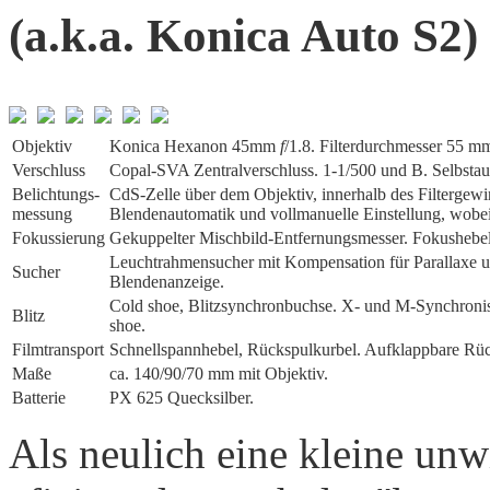
(a.k.a. Konica Auto S2)
Objektiv
Konica Hexanon 45mm
f
/1.8. Filterdurchmesser 55 m
Verschluss
Copal-SVA Zentralverschluss. 1-1/500 und B. Selbstau
Belichtungs­
CdS-Zelle über dem Objektiv, innerhalb des Filterge
messung
Blendenautomatik und vollmanuelle Einstellung, wobei
Fokussierung
Gekuppelter Mischbild-Entfernungsmesser. Fokushebel
Leuchtrahmensucher mit Kompensation für Parallaxe un
Sucher
Blendenanzeige.
Cold shoe, Blitzsynchronbuchse. X- und M-Synchronisi
Blitz
shoe.
Film­transport
Schnellspannhebel, Rückspulkurbel. Aufklappbare R
Maße
ca. 140/90/70 mm mit Objektiv.
Batterie
PX 625 Quecksilber.
Als neulich eine kleine unw