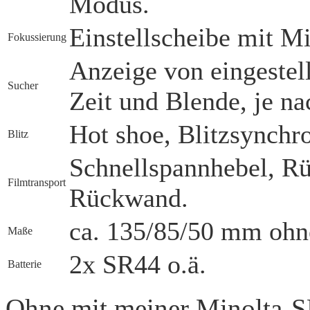
Modus.
Einstellscheibe mit M
Fokussierung
Anzeige von eingestel
Sucher
Zeit und Blende, je na
Hot shoe, Blitzsynchr
Blitz
Schnellspannhebel, Rü
Film­transport
Rückwand.
ca. 135/85/50 mm ohn
Maße
2x SR44 o.ä.
Batterie
Ohne mit meiner Minolta-S