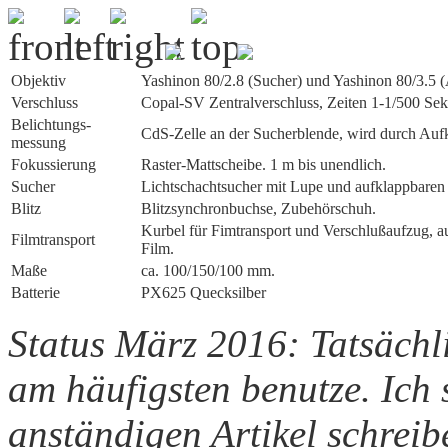
Objektiv
Yashinon 80/2.8 (Sucher) und Yashinon 80/3.5 (
Verschluss
Copal-SV Zentralverschluss, Zeiten 1-1/500 Sek
Belichtungs­
CdS-Zelle an der Sucherblende, wird durch Aufk
messung
Fokussierung
Raster-Mattscheibe. 1 m bis unendlich.
Sucher
Lichtschachtsucher mit Lupe und aufklappbaren 
Blitz
Blitzsynchronbuchse, Zubehörschuh.
Kurbel für Fimtransport und Verschlußaufzug, 
Film­transport
Film.
Maße
ca. 100/150/100 mm.
Batterie
PX625 Quecksilber
Status März 2016: Tatsächl
am häufigsten benutze. Ich 
anständigen Artikel schreibe