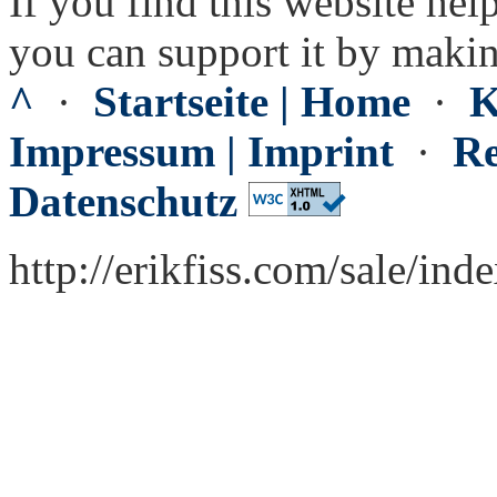
If you find this website hel
you can support it by maki
^
·
Startseite | Home
·
K
Impressum | Imprint
·
Re
Datenschutz
http://erikfiss.com/sale/in