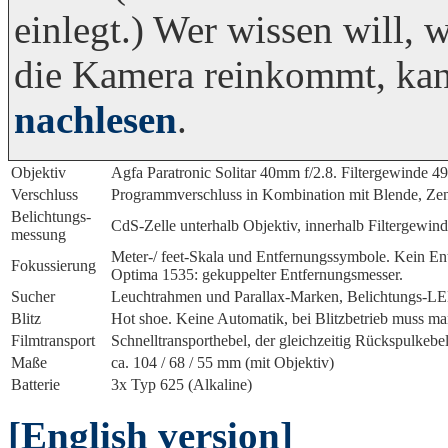
einlegt.) Wer wissen will,
die Kamera reinkommt, ka
nachlesen
.
Objektiv
Agfa Paratronic Solitar 40mm f/2.8. Filtergewinde 4
Verschluss
Programmverschluss in Kombination mit Blende, Zent
Belichtungs­
CdS-Zelle unterhalb Objektiv, innerhalb Filtergew
messung
Meter-/ feet-Skala und Entfernungssymbole. Kein E
Fokussierung
Optima 1535: gekuppelter Entfernungsmesser.
Sucher
Leuchtrahmen und Parallax-Marken, Belichtungs-L
Blitz
Hot shoe. Keine Automatik, bei Blitzbetrieb muss ma
Film­transport
Schnelltransporthebel, der gleichzeitig Rückspulkeb
Maße
ca. 104 / 68 / 55 mm (mit Objektiv)
Batterie
3x Typ 625 (Alkaline)
[English version]