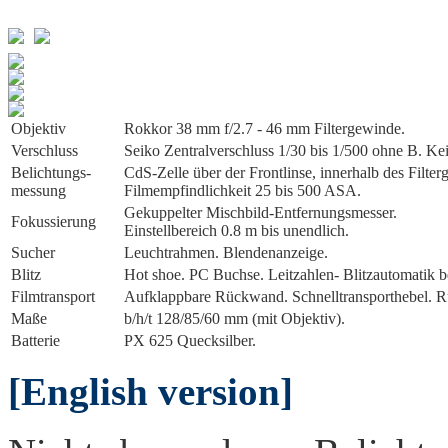
Objektiv
Rokkor 38 mm f/2.7 - 46 mm Filtergewinde.
Verschluss
Seiko Zentralverschluss 1/30 bis 1/500 ohne B. Kei
Belichtungs­
CdS-Zelle über der Frontlinse, innerhalb des Filt
messung
Filmempfindlichkeit 25 bis 500 ASA.
Gekuppelter Mischbild-Entfernungsmesser.
Fokussierung
Einstellbereich 0.8 m bis unendlich.
Sucher
Leuchtrahmen. Blendenanzeige.
Blitz
Hot shoe. PC Buchse. Leitzahlen- Blitzautomatik bei
Film­transport
Aufklappbare Rückwand. Schnelltransporthebel. R
Maße
b/h/t 128/85/60 mm (mit Objektiv).
Batterie
PX 625 Quecksilber.
[English version]